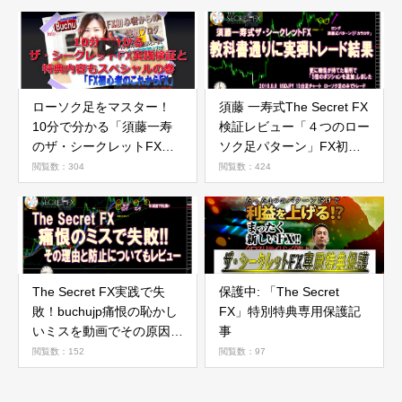
何度もの巻
ローソク足をマスター！
須藤 一寿式The Secret FX
10分で分かる「須藤一寿
検証レビュー「４つのロー
のザ・シークレットFX」
ソク足パターン」FX初心
検証と特典内容まとめ動画
者再現性を考えてみた現実
閲覧数：304
閲覧数：424
の巻
トレード動画
The Secret FX実践で失
保護中: 「The Secret
敗！buchujp痛恨の恥かし
FX」特別特典専用保護記
いミスを動画でその原因と
事
防止についてレビュー
閲覧数：152
閲覧数：97