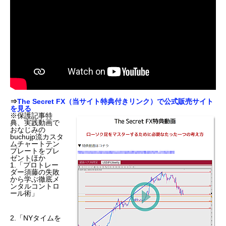
⇒
The Secret FX（当サイト特典付きリンク）で公式販売サイト
を見る
※保護記事特
典、実践動画で
おなじみの
buchujp流カスタ
ムチャートテン
プレートをプレ
ゼントほか
1.「プロトレー
ダー須藤の失敗
から学ぶ徹底メ
ンタルコントロ
ール術」
2.「NYタイムを