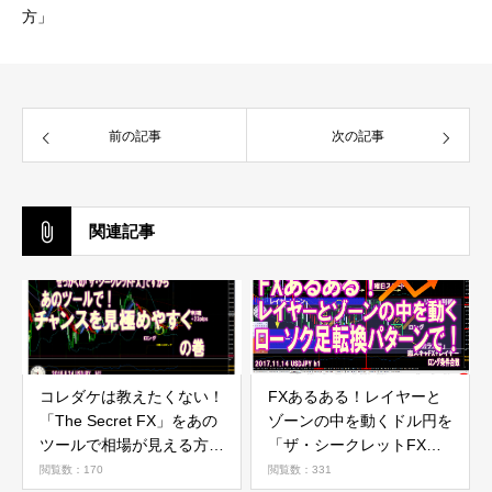
方」
前の記事
次の記事
関連記事
コレダケは教えたくない！
FXあるある！レイヤーと
「The Secret FX」をあの
ゾーンの中を動くドル円を
ツールで相場が見える方法
「ザ・シークレットFX」
の巻
ローソク足転換パターンで
閲覧数：170
閲覧数：331