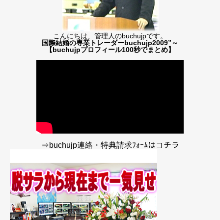
こんにちは、管理人のbuchujpです。
国際結婚の専業トレーダーbuchujp2009”～
【buchujpプロフィール100秒でまとめ】
⇒buchujp連絡・特典請求ﾌｫｰﾑはコチラ