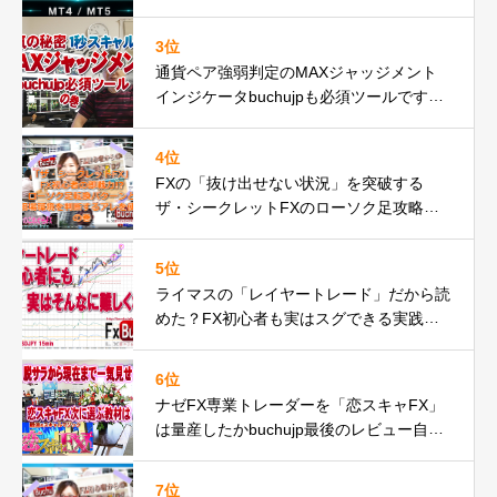
ーが遂に正式リリースbuchujp速報
3位
通貨ペア強弱判定のMAXジャッジメント
インジケータbuchujpも必須ツールですの
巻
4位
FXの「抜け出せない状況」を突破する
ザ・シークレットFXのローソク足攻略の
秘密とは
5位
ライマスの「レイヤートレード」だから読
めた？FX初心者も実はスグできる実践動
画の巻
6位
ナゼFX専業トレーダーを「恋スキャFX」
は量産したかbuchujp最後のレビュー自分
の環境一気見せ！
7位