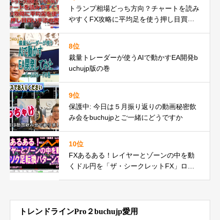
トランプ相場どっち方向？チャートを読み
やすくFX攻略に平均足を使う押し目買い
手法の巻
8位
裁量トレーダーが使うAIで動かすEA開発b
uchujp版の巻
9位
保護中: 今日は５月振り返りの動画秘密飲
み会をbuchujpとご一緒にどうですか
10位
FXあるある！レイヤーとゾーンの中を動
くドル円を「ザ・シークレットFX」ロー
ソク足転換パターンで何度もの巻
トレンドラインPro２buchujp愛用