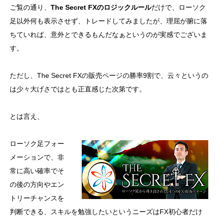
ご覧の通り、
The Secret FXのロジックルール
だけで、ローソク
足以外何も表示させず、トレードしてみましたが、理屈が腑に落
ちていれば、意外とできるもんだなぁというのが実感でございま
す。
ただし、The Secret FXの販売ページの勝率9割で、云々というの
は少々大げさではとも正直感じた次第です。
とは言え、
ローソク足フォー
メーションで、非
常に高い確率でそ
の後の方向やエン
トリーチャンスを
判断できる、スキルを勉強したいというニーズはFX初心者だけ