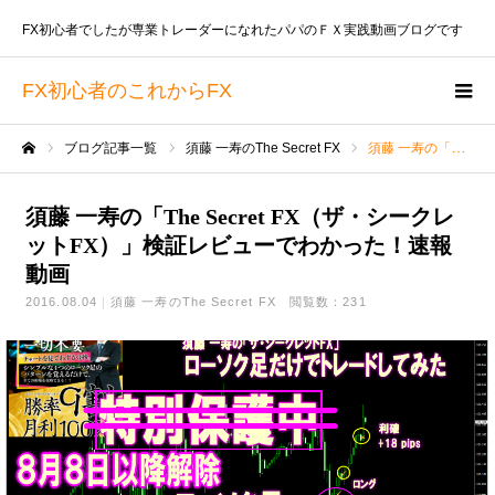
FX初心者でしたが専業トレーダーになれたパパのＦＸ実践動画ブログです
FX初心者のこれからFX
ブログ記事一覧
須藤 一寿のThe Secret FX
須藤 一寿の「The Secret FX（ザ・シークレットFX）」検証レビューでわかった！速報動画
ホーム
須藤 一寿の「The Secret FX（ザ・シークレ
ットFX）」検証レビューでわかった！速報
動画
2016.08.04
須藤 一寿のThe Secret FX
閲覧数：231