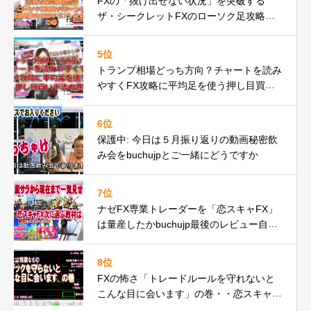
FXの「抜け出せない状況」を突破する
ザ・シークレットFXのローソク足攻略の
秘密とは
5位
トランプ相場どっち方向？チャートを読み
やすくFX攻略に平均足を使う押し目買い
手法の巻
6位
保護中: 今日は５月振り返りの動画秘密飲
み会をbuchujpとご一緒にどうですか
7位
ナゼFX専業トレーダーを「恋スキャFX」
は量産したかbuchujp最後のレビュー自分
の環境一気見せ！
8位
FXの怖さ「トレードルールを守れないと
こんな目に会います」の巻・・恋スキャF
Xでピンチ脱出編動画