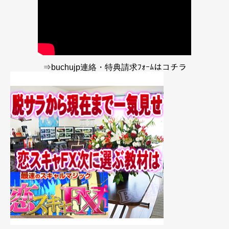
⇒buchujp連絡・特典請求ﾌｫｰﾑはコチラ