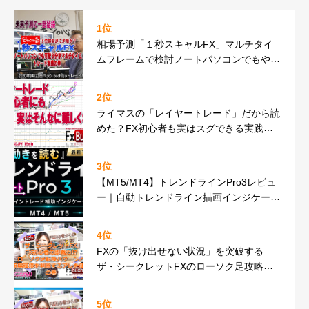
1位
相場予測「１秒スキャルFX」マルチタイ
ムフレームで検討ノートパソコンでもやれ
るbuchujp仕様の件
2位
ライマスの「レイヤートレード」だから読
めた？FX初心者も実はスグできる実践動
画の巻
3位
【MT5/MT4】トレンドラインPro3レビュ
ー｜自動トレンドライン描画インジケータ
ーが遂に正式リリースbuchujp速報
4位
FXの「抜け出せない状況」を突破する
ザ・シークレットFXのローソク足攻略の
秘密とは
5位