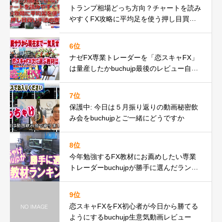
トランプ相場どっち方向？チャートを読み
やすくFX攻略に平均足を使う押し目買い
手法の巻
6位
ナゼFX専業トレーダーを「恋スキャFX」
は量産したかbuchujp最後のレビュー自分
の環境一気見せ！
7位
保護中: 今日は５月振り返りの動画秘密飲
み会をbuchujpとご一緒にどうですか
8位
今年勉強するFX教材にお薦めしたい専業
トレーダーbuchujpが勝手に選んだランキ
ング
9位
恋スキャFXをFX初心者が今日から勝てる
ようにするbuchujp生意気動画レビュー