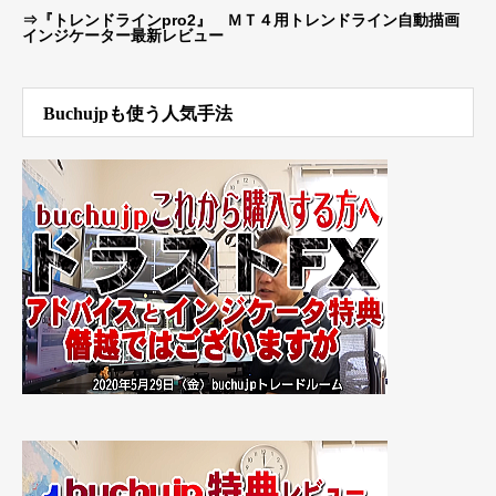
⇒
『トレンドラインpro2』 ＭＴ４用トレンドライン自動描画
インジケーター最新レビュー
Buchujpも使う人気手法