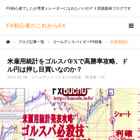
FX初心者でしたが専業トレーダーになれたパパのＦＸ実践動画ブログです
FX初心者のこれからFX
ブログ記事一覧
ゴールデンスパイダーFX特集
米雇用統計をゴルスパFXで高勝率攻略、ドル円は押し目買いなのか？
ホーム
米雇用統計をゴルスパFXで高勝率攻略、ド
ル円は押し目買いなのか？
2013.06.08
ゴールデンスパイダーFX特集
閲覧数：65