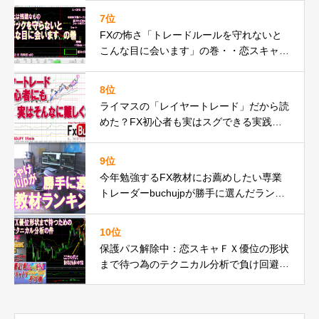
7位
FXの怖さ「トレードルールを守れないと
こんな目に会います」の巻・・恋スキャF
Xでピンチ脱出編動画
8位
ライマスの「レイヤートレード」だから読
めた？FX初心者も実はスグできる実践動
画の巻
9位
今年勉強するFX教材にお薦めしたい専業
トレーダーbuchujpが勝手に選んだランキ
ング
10位
保護パス解除中：恋スキャＦＸ優位の形状
まで待つ為のテクニカル分析で負け回避で
勝ち動画の件