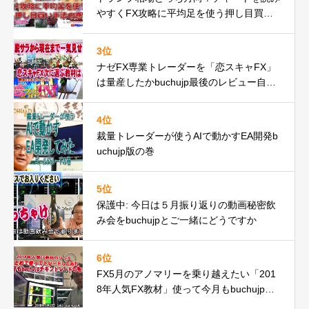
やすくFX攻略に平均足を使う押し目買い
手法の巻
3位
ナゼFX専業トレーダーを「恋スキャFX」
は量産したかbuchujp最後のレビュー自分
の環境一気見せ！
4位
裁量トレーダーが使うAIで動かすEA開発b
uchujp版の巻
5位
保護中: 今日は５月振り返りの動画秘密飲
み会をbuchujpとご一緒にどうですか
6位
FX5月のアノマリーを乗り越えたい「201
8年人気FX教材」使って今月もbuchujpチ
キントレードやってみたの巻