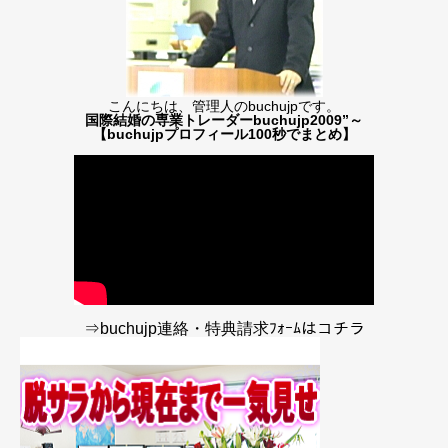
こんにちは、管理人のbuchujpです。
国際結婚の専業トレーダーbuchujp2009”～
【buchujpプロフィール100秒でまとめ】
⇒buchujp連絡・特典請求ﾌｫｰﾑはコチラ