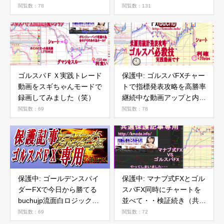
が・・・動画でどうぞ
閲覧数：78
閲覧数：131
ゴルスパＦＸ実践トレード
保護中: ゴルスパFXチャー
動画をスギちゃんモードで
トで指標発表攻略を高勝率
録画してみました（笑）
継続中な動画アップと内容
検証の件
閲覧数：69
閲覧数：78
保護中: ゴールデンスパイ
保護中: マナブ式FXとゴル
ダーFXで今日から勝てる
スパFX同時にチャートを
buchujp流面白ロジック解
並べて・・検証続き（共通
説について（ゴルスパFX
保護パス専用）
閲覧数：69
閲覧数：72
専用