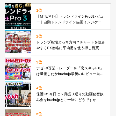
1位
【MT5/MT4】トレンドラインPro3レビュ
ー｜自動トレンドライン描画インジケータ
ーが遂に正式リリースbuchujp速報
2位
トランプ相場どっち方向？チャートを読み
やすくFX攻略に平均足を使う押し目買い
手法の巻
3位
ナゼFX専業トレーダーを「恋スキャFX」
は量産したかbuchujp最後のレビュー自分
の環境一気見せ！
4位
保護中: 今日は５月振り返りの動画秘密飲
み会をbuchujpとご一緒にどうですか
5位