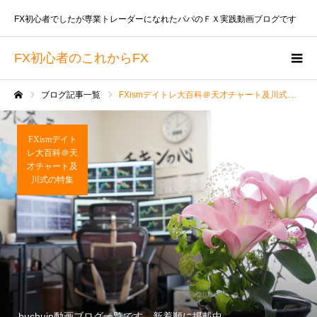
FX初心者でしたが専業トレーダーになれたパパのＦＸ実践動画ブログです
FX初心者のこれからFX
ブログ記事一覧
FXismデイトレ大百科＠天才チャート及川式の特集
ホーム
FXismデイト
レ大百科＠天
才チャート及
川式の特集
buchujp動画ブログ一覧です。新着順に掲載中