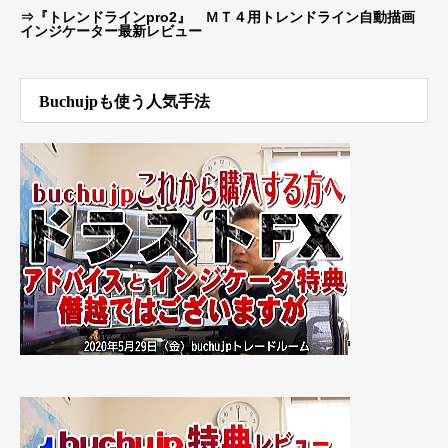
⇒
『トレンドラインpro2』 ＭＴ４用トレンドライン自動描画
インジケーター最新レビュー
Buchujpも使う人気手法