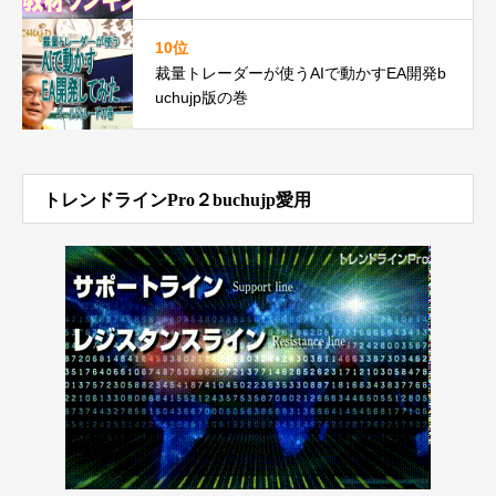
ング
10位
裁量トレーダーが使うAIで動かすEA開発b
uchujp版の巻
トレンドラインPro２buchujp愛用