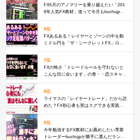
FX5月のアノマリーを乗り越えたい「201
8年人気FX教材」使って今月もbuchujpチ
キントレードやってみたの巻
6位
FXあるある！レイヤーとゾーンの中を動
くドル円を「ザ・シークレットFX」ロー
ソク足転換パターンで何度もの巻
7位
FXの怖さ「トレードルールを守れないと
こんな目に会います」の巻・・恋スキャF
Xでピンチ脱出編動画
8位
ライマスの「レイヤートレード」だから読
めた？FX初心者も実はスグできる実践動
画の巻
9位
今年勉強するFX教材にお薦めしたい専業
トレーダーbuchujpが勝手に選んだランキ