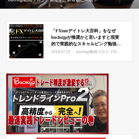
「FXismデイトレ大百科」をなぜ
buchujpが推奨かと言いますと現実
的で実践的なスキャルピング勉強材
料・・・
2019.07.23
buchujp動画ブログ
FXismデイトレ大百科＠天才チャート及川式の特集