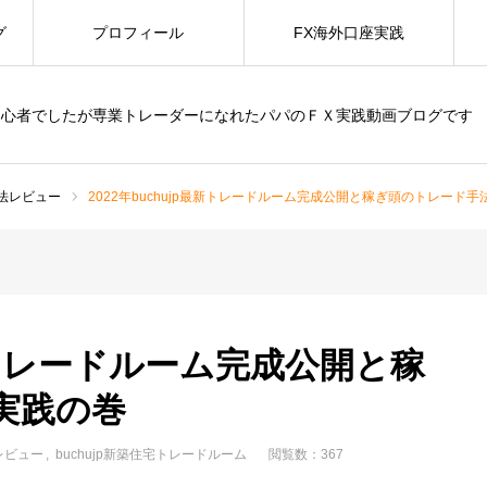
グ
プロフィール
FX海外口座実践
初心者でしたが専業トレーダーになれたパパのＦＸ実践動画ブログです
手法レビュー
2022年buchujp最新トレードルーム完成公開と稼ぎ頭のトレード
p最新トレードルーム完成公開と稼
実践の巻
レビュー
buchujp新築住宅トレードルーム
閲覧数：367