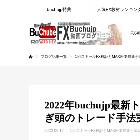
buchujp特典
人気FX教材ランキン
FX
ブログ記事一覧
1秒スキャルFX検証とMAX岩本最新
ホーム
2022年buchuj
ぎ頭のトレード手法
2022.06.12
1秒スキャルFX検証とMAX岩本最新手法