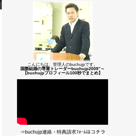
こんにちは、管理人のbuchujpです。
国際結婚の専業トレーダーbuchujp2009”～
【buchujpプロフィール100秒でまとめ】
⇒buchujp連絡・特典請求ﾌｫｰﾑはコチラ