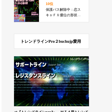
に選んだランキング
10位
保護パス解除中：恋ス
キャＦＸ優位の形状ま
で待つ為のテクニカル
分析で負け回避で勝ち
動画の件
トレンドラインPro２buchujp愛用
⇒
『トレンドラインpro2』 ＭＴ４用トレンド