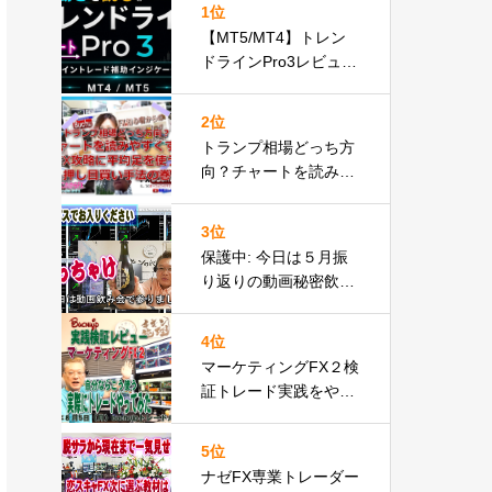
1位
【MT5/MT4】トレン
ドラインPro3レビュー
｜自動トレンドライン
描画インジケーターが
2位
遂に正式リリースbuch
トランプ相場どっち方
ujp速報
向？チャートを読みや
すくFX攻略に平均足を
使う押し目買い手法の
3位
巻
保護中: 今日は５月振
り返りの動画秘密飲み
会をbuchujpとご一緒
にどうですか
4位
マーケティングFX２検
証トレード実践をやっ
てみたbuchujp率直な
感想と評価は
5位
ナゼFX専業トレーダー