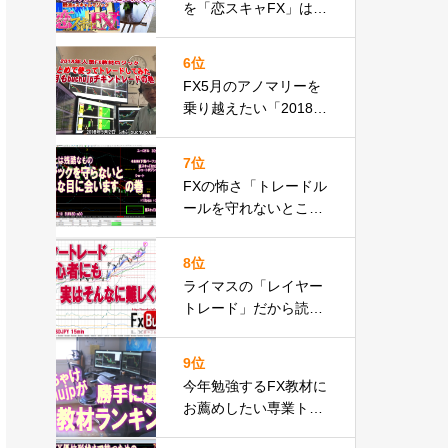
を「恋スキャFX」は量
産したかbuchujp最後
のレビュー自分の環境
6位
一気見せ！
FX5月のアノマリーを
乗り越えたい「2018年
人気FX教材」使って今
月もbuchujpチキント
7位
レードやってみたの巻
FXの怖さ「トレードル
ールを守れないとこん
な目に会います」の
巻・・恋スキャFXでピ
8位
ンチ脱出編動画
ライマスの「レイヤー
トレード」だから読め
た？FX初心者も実はス
グできる実践動画の巻
9位
今年勉強するFX教材に
お薦めしたい専業トレ
ーダーbuchujpが勝手