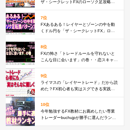
ザ・シークレットFXのローソク足攻略の
秘密とは
7位
FXあるある！レイヤーとゾーンの中を動
くドル円を「ザ・シークレットFX」ロー
ソク足転換パターンで何度もの巻
8位
FXの怖さ「トレードルールを守れないと
こんな目に会います」の巻・・恋スキャF
Xでピンチ脱出編動画
9位
ライマスの「レイヤートレード」だから読
めた？FX初心者も実はスグできる実践動
画の巻
10位
今年勉強するFX教材にお薦めしたい専業
トレーダーbuchujpが勝手に選んだランキ
ング