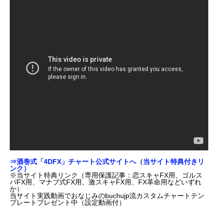
⇒酒巻式「4DFX」チャート公式サイトへ（当サイト特典付きリ
ンク）
※当サイト特典リンク（専用保護記事：恋スキャFX用、ゴルス
パFX用、マナブ式FX用、激スキャFX用、FX革命用などいずれ
か）
当サイト実践動画でおなじみのbuchujp流カスタムチャートテン
プレートプレゼント中（設定動画付）