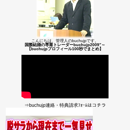
こんにちは、管理人のbuchujpです。
国際結婚の専業トレーダーbuchujp2009”～
【buchujpプロフィール100秒でまとめ】
⇒buchujp連絡・特典請求ﾌｫｰﾑはコチラ