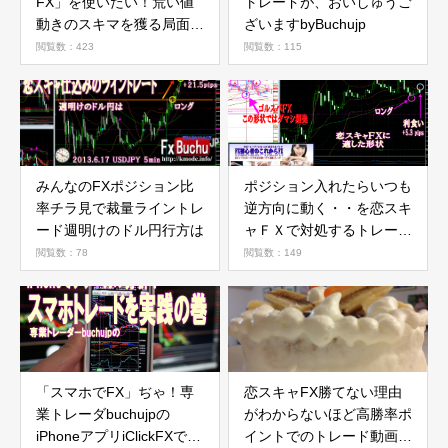
FX」を使いたい！荒い値
トレードが、おいしゅうご
動きのスキマを獲る局面の
ざいますbyBuchujp
巻
閲覧数：423
閲覧数：115
みんなのFXポジション比
ポジション入れたらいつも
率チラ見で裁量ライントレ
逆方向に動く・・を恋スキ
ード週明けのドル円行方は
ャＦＸで対処するトレード
動画
閲覧数：78
閲覧数：149
「スマホでFX」ぢゃ！専
恋スキャFX勝てない理由
業トレーダbuchujpの
がわからないほど高勝率ポ
iPhoneアプリiClickFXでテ
イントでのトレード動画。