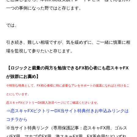
一つの事例になった野ではと存じます。
では、
引き続き、難しい相場ですが、気を緩めずに、ご一緒に慎重に相
場を監視して参りたいと存じます。
【ロジックと裁量の両方を勉強できるFX初心者にも恋スキャFX
が抜群にお薦め】
※特別な特典として、FX初心者様に特に必要なアレをサポートの援護になればと付けるこ
とにしています。
恋スキャFXビクトリーDX購入決済ページにてご確認くださいませ。
⇒恋スキャFXビクトリーDX当サイト特典付きお申込みリンクは
コチラから
※当サイト特典リンク（専用保護記事：恋スキャFX用、ゴルス
パFX用、マナブ式FX用、激スキャFX用、FX革命用などいずれ