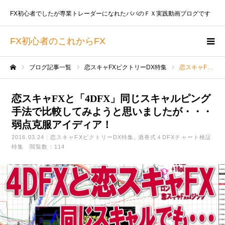
FX初心者でしたが専業トレーダーになれたパパのＦＸ実践動画ブログです
FX初心者のこれからFX
ブログ記事一覧
恋スキャFXビクトリーDX特集
恋スキャFXと「4DFX」同じスキャルピング手法で比較してみようと思いましたが・・・弱点克服アイディア！
ホーム
恋スキャFXと「4DFX」同じスキャルピング
手法で比較してみようと思いましたが・・・
弱点克服アイディア！
2016.03.24
恋スキャFXビクトリーDX特集
酒巻式４DFXチャート検証
特集
閲覧数：114