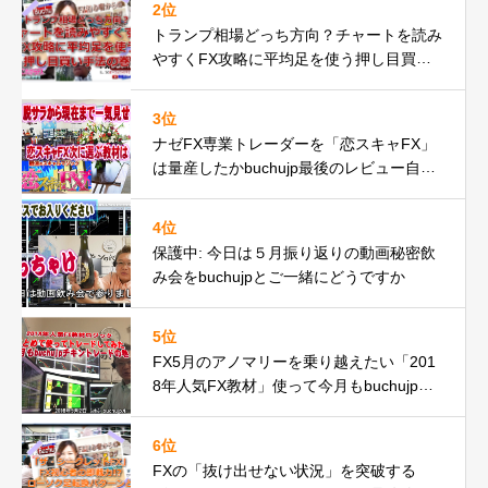
2位
トランプ相場どっち方向？チャートを読み
やすくFX攻略に平均足を使う押し目買い
手法の巻
3位
ナゼFX専業トレーダーを「恋スキャFX」
は量産したかbuchujp最後のレビュー自分
の環境一気見せ！
4位
保護中: 今日は５月振り返りの動画秘密飲
み会をbuchujpとご一緒にどうですか
5位
FX5月のアノマリーを乗り越えたい「201
8年人気FX教材」使って今月もbuchujpチ
キントレードやってみたの巻
6位
FXの「抜け出せない状況」を突破する