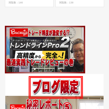
クニカル分析と実践トレー
なんちゃって
閲覧数：146
閲覧数：138
ドの巻