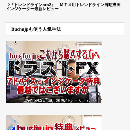
⇒
『トレンドラインpro2』 ＭＴ４用トレンドライン自動描画
インジケーター最新レビュー
Buchujpも使う人気手法