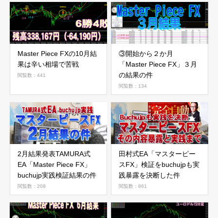
Master Piece FXの10月結
③開始から２か月
果は辛い相場で苦戦
「Master Piece FX」３月
の結果の件
閲覧数：441
閲覧数：134
2月結果発表TAMURA式
田村式EA「マスターピー
EA「Master Piece FX」
スFX」検証をbuchujpも実
buchujp実践検証結果の件
践暴露を決断した件
閲覧数：208
閲覧数：861