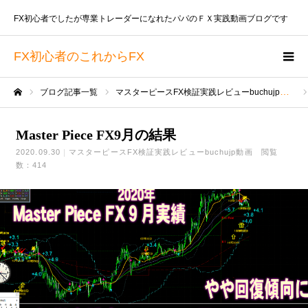
FX初心者でしたが専業トレーダーになれたパパのＦＸ実践動画ブログです
FX初心者のこれからFX
ブログ記事一覧
マスターピースFX検証実践レビューbuchujp動画
ホーム
Master Piece FX9月の結果
2020.09.30
マスターピースFX検証実践レビューbuchujp動画
閲覧
数：414