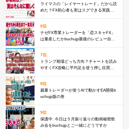
ライマスの「レイヤートレード」だから読
めた？FX初心者も実はスグできる実践動
画の巻
6位
ナゼFX専業トレーダーを「恋スキャFX」
は量産したかbuchujp最後のレビュー自分
の環境一気見せ！
7位
トランプ相場どっち方向？チャートを読み
やすくFX攻略に平均足を使う押し目買い
手法の巻
8位
裁量トレーダーが使うAIで動かすEA開発b
uchujp版の巻
9位
保護中: 今日は５月振り返りの動画秘密飲
み会をbuchujpとご一緒にどうですか