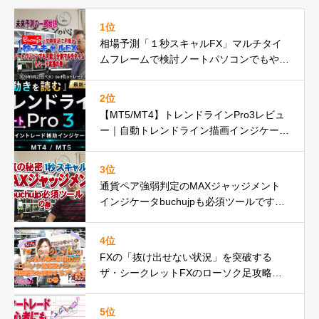
1位
相場予測「１秒スキャルFX」マルチタイ
ムフレームで検討ノートパソコンでもやれ
るbuchujp仕様の件
2位
【MT5/MT4】トレンドラインPro3レビュ
ー｜自動トレンドライン描画インジケータ
ーが遂に正式リリースbuchujp速報
3位
通貨ペア強弱判定のMAXジャッジメント
インジケータbuchujpも必須ツールですの
巻
4位
FXの「抜け出せない状況」を突破する
ザ・シークレットFXのローソク足攻略の
秘密とは
5位