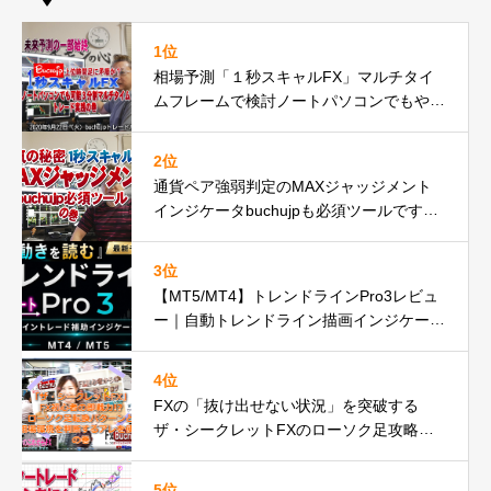
1位
相場予測「１秒スキャルFX」マルチタイ
ムフレームで検討ノートパソコンでもやれ
るbuchujp仕様の件
2位
通貨ペア強弱判定のMAXジャッジメント
インジケータbuchujpも必須ツールですの
巻
3位
【MT5/MT4】トレンドラインPro3レビュ
ー｜自動トレンドライン描画インジケータ
ーが遂に正式リリースbuchujp速報
4位
FXの「抜け出せない状況」を突破する
ザ・シークレットFXのローソク足攻略の
秘密とは
5位