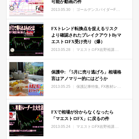
可能か動画の件
2013.05.30
ゴールデンスパイダーFX特集
激ス
FXトレンド転換点を捉えるリスク
より確認されたブレイクアウトByマ
エストロFX受け売り（爆）
2013.05.28
マエストロFX佐野裕講師特集
保護中: 「5月に売り逃げろ」相場格
言はアノマリー的にはどうか
2013.05.25
保護記事特集
FX教材レビューその他
FXで相場が分からなくなったら
「マエストロFX」に戻るの件
2013.05.24
マエストロFX佐野裕講師特集