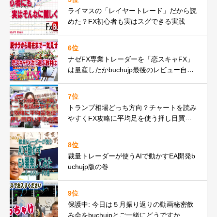
ライマスの「レイヤートレード」だから読
めた？FX初心者も実はスグできる実践動
画の巻
6位
ナゼFX専業トレーダーを「恋スキャFX」
は量産したかbuchujp最後のレビュー自分
の環境一気見せ！
7位
トランプ相場どっち方向？チャートを読み
やすくFX攻略に平均足を使う押し目買い
手法の巻
8位
裁量トレーダーが使うAIで動かすEA開発b
uchujp版の巻
9位
保護中: 今日は５月振り返りの動画秘密飲
み会をbuchujpとご一緒にどうですか