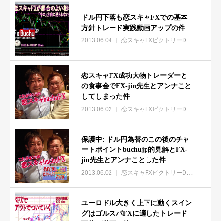
ドル円下落も恋スキャFXでの基本
方針トレード実践動画アップの件
2013.06.04
恋スキャFXビクトリーDX特集
恋スキャFX成功大物トレーダーと
の食事会でFX-jin先生とアンナこと
してしまった件
2013.06.02
恋スキャFXビクトリーDX特集
保護中: ドル円為替のこの後のチャ
ートポイントbuchujp的見解とFX-
jin先生とアンナことした件
2013.06.02
恋スキャFXビクトリーDX特集
保護
ユーロドル大きく上下に動くスイン
グはゴルスパFXに適したトレード