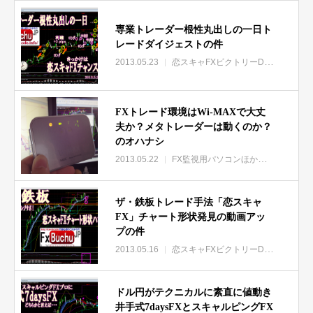
専業トレーダー根性丸出しの一日ト
レードダイジェストの件
2013.05.23
恋スキャFXビクトリーDX特集
FXトレード環境はWi-MAXで大丈
夫か？メタトレーダーは動くのか？
のオハナシ
2013.05.22
FX監視用パソコンほか通信環境
ザ・鉄板トレード手法「恋スキャ
FX」チャート形状発見の動画アッ
プの件
2013.05.16
恋スキャFXビクトリーDX特集
ドル円がテクニカルに素直に値動き
井手式7daysFXとスキャルピングFX