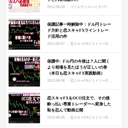
2013.06.08
ゴールデンスパイダーFX特集
保護
保護記事一時解除中：ドル円トレー
ド方針と恋スキャFXライントレー
ド活用の件
2013.06.07
恋スキャFXビクトリーDX特集
保護
保護中: ドル円の今後は？人に聞く
より相場を見たほうが正しいの巻
（本日も恋スキャFX実践動画）
2013.06.06
恋スキャFXビクトリーDX特集
保護
恋スキャFXをOCO注文で、その後
酔っ払い専業トレーダーへ変身した
恥を忍んで動画公開
2013.06.05
恋スキャFXビクトリーDX特集