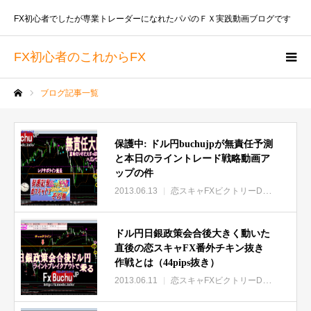
FX初心者でしたが専業トレーダーになれたパパのＦＸ実践動画ブログです
FX初心者のこれからFX
ブログ記事一覧
ホーム
保護中: ドル円buchujpが無責任予測
と本日のライントレード戦略動画ア
ップの件
2013.06.13
恋スキャFXビクトリーDX特集
保護
ドル円日銀政策会合後大きく動いた
直後の恋スキャFX番外チキン抜き
作戦とは（44pips抜き）
2013.06.11
恋スキャFXビクトリーDX特集
マエ