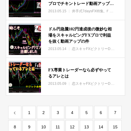
プロでチキントレード動画アップの
件
2013.05.15
井手式7daysFX特集
ＦＸスキャルピングプロ特集
ドル円急騰102円達成後の微妙な相
場をスキャルピングFXプロで利益
を抜く動画アップの件
2013.05.14
恋スキャFXビクトリーDX特集
ＦＸ
FX専業トレーダーなら必ずやって
るアレとは
2013.05.09
恋スキャFXビクトリーDX特集
マエ
1
2
3
4
5
6
7
8
9
10
11
12
13
14
15