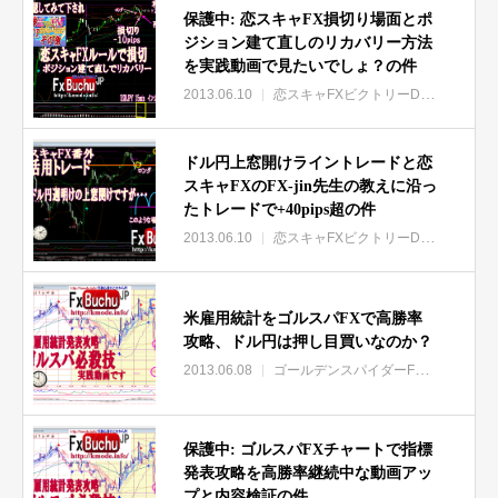
保護中: 恋スキャFX損切り場面とポ
ジション建て直しのリカバリー方法
を実践動画で見たいでしょ？の件
2013.06.10
恋スキャFXビクトリーDX特集
保護
ドル円上窓開けライントレードと恋
スキャFXのFX-jin先生の教えに沿っ
たトレードで+40pips超の件
2013.06.10
恋スキャFXビクトリーDX特集
米雇用統計をゴルスパFXで高勝率
攻略、ドル円は押し目買いなのか？
2013.06.08
ゴールデンスパイダーFX特集
保護中: ゴルスパFXチャートで指標
発表攻略を高勝率継続中な動画アッ
プと内容検証の件