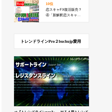
10位
恋スキャFX復活販売？
④「新解釈恋スキャF
X」buchujp流トレンド
もレンジも奪取イレギ
ュラー実践
トレンドラインPro２buchujp愛用
⇒
『トレンドラインpro2』 ＭＴ４用トレンド