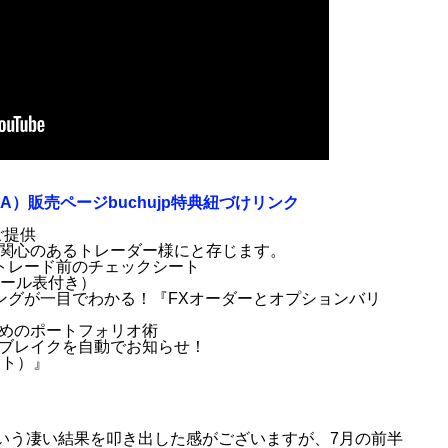
ンEA）販売ページbuchujp特典紐づけリンク
典ご提供
関心のあるトレーダー様にと存じます。
るトレード前のチェックシート
ュール表付き）
ングが一目でわかる！『FXオーダーとオプションバリ
めのポートフォリオ術
ブレイクを自動でお知らせ！
ラート）』
利33％という凄い結果を叩き出した感がございますが、7月の前半