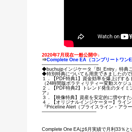
2020年7月現在一般公開中↓
⇒
Complete One EA（コンプリートワ
————————————
◆buchujpインジケータ「BI_Entry」特
◆特別特典についても用意できましたので
１．【PDF特典1】資金効率を爆上げす
（24時間版ボラティリティー変動スケジ
２．【PDF特典2】トレンド発生のタイミ
ア』
３．【映像特典】資産を安定的に増やすた
４．【オリジナルインジケーター】ライン
『Priceline Alert（プライスライン・ア
———————————–
Complete One EAは6月実績で月