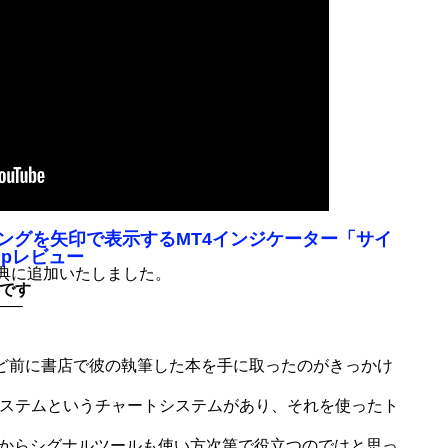
ングを矢印で表示するMT4インジケーター「サイ
jpレビュー
自特典に追加いたしました。
典です
—–
年ほど前に書店で彼の執筆した本を手に取ったのがきっかけ
システムというチャートシステムがあり、それを使ったト
からシグナルツールも使い方次第で役立つのではと思っ