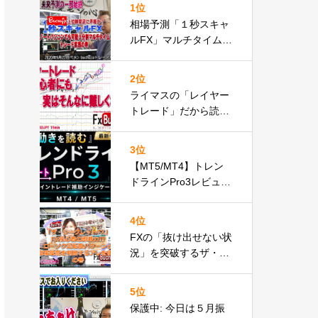
1位
相場予測「１秒スキャ
ルFX」マルチタイムフ
レームで検討ノートパ
ソコンでもやれるbuch
2位
ujp仕様の件
ライマスの「レイヤー
トレード」だから読め
た？FX初心者も実はス
グできる実践動画の巻
3位
【MT5/MT4】トレン
ドラインPro3レビュー
｜自動トレンドライン
描画インジケーターが
4位
遂に正式リリースbuch
FXの「抜け出せない状
ujp速報
況」を突破するザ・シ
ークレットFXのローソ
ク足攻略の秘密とは
5位
保護中: 今日は５月振