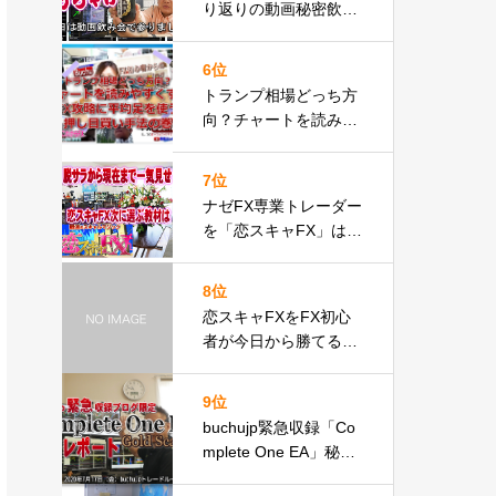
り返りの動画秘密飲み
会をbuchujpとご一緒
にどうですか
6位
トランプ相場どっち方
向？チャートを読みや
すくFX攻略に平均足を
使う押し目買い手法の
7位
巻
ナゼFX専業トレーダー
を「恋スキャFX」は量
産したかbuchujp最後
のレビュー自分の環境
8位
一気見せ！
恋スキャFXをFX初心
者が今日から勝てるよ
うにするbuchujp生意
気動画レビュー
9位
buchujp緊急収録「Co
mplete One EA」秘密
レポート②ブログ限定