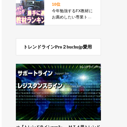
版+Gold Scal FXにも
10位
触れてみた
今年勉強するFX教材に
お薦めしたい専業トレ
ーダーbuchujpが勝手
に選んだランキング
トレンドラインPro２buchujp愛用
⇒
『トレンドラインpro2』 ＭＴ４用トレンド