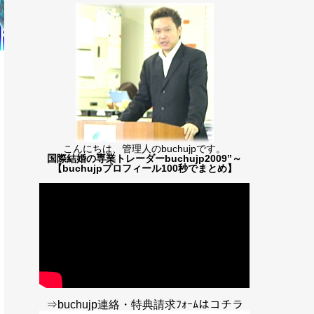
こんにちは、管理人のbuchujpです。
国際結婚の専業トレーダーbuchujp2009”～
【buchujpプロフィール100秒でまとめ】
⇒buchujp連絡・特典請求ﾌｫｰﾑはコチラ