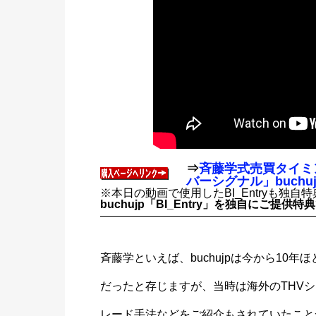
⇒
斉藤学式売買タイミ
バーシグナル」buchu
※本日の動画で使用したBI_Entryも独
buchujp「BI_Entry」を独自にご提供特
———————————————————
斉藤学といえば、buchujpは今から10
だったと存じますが、当時は海外のTHV
レード手法などをご紹介もされていたこと