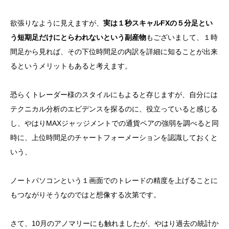
欲張りなように見えますが、
実は１秒スキャルFXの５分足とい
う短期足だけにとらわれないという副産物
もございまして、１時
間足から見れば、その下位時間足の内訳を詳細に知ることが出来
るというメリットもあると考えます。
恐らくトレーダー様のスタイルにもよると存じますが、自分には
テクニカル分析のエビデンスを探るのに、役立っていると感じる
し、やはりMAXジャッジメントでの通貨ペアの強弱を調べると同
時に、上位時間足のチャートフォーメーションを認識しておくと
いう、
ノートパソコンという１画面でのトレードの精度を上げることに
もつながりそうなのではと想像する次第です。
さて、10月のアノマリーにも触れましたが、やはり過去の統計か