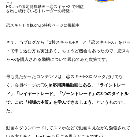
～』
FX-Jinの限定特典動画～恋スキャFX で利益
を出し続けているトレーダーの特徴～
恋スキャＦＸbuchujp特典ページに掲載中
さて、当ブログから「1秒スキャルFX」と「恋スキャFX」をセッ
トで申し込む方も実は多く、ちょうど機会もあったので、恋スキ
ャFXを購入される動機について尋ねてみた次第です。
最も見たかったコンテンツは、恋スキャFXロジックだけでな
く、会員ページの
FX-jin応用講義動画にある、「ライントレー
ド」「レイヤートレード」「ゾーントレード」の3つのタイトル
で、この『相場の本質』を学んできましょう
、というものでし
た。
動画をダウンロードしてスマホなどで動画を見ながら勉強されて
いる方も多く、buchujpも日ごろ思うところですが、