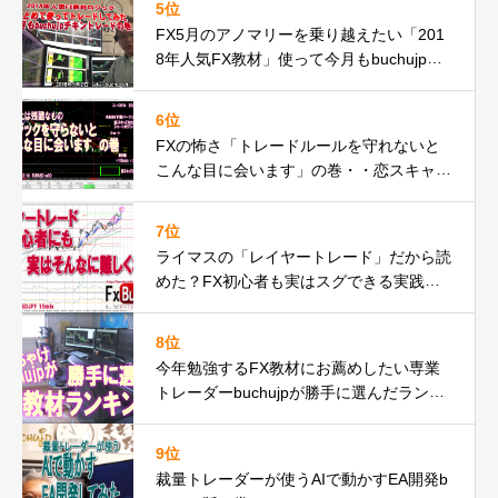
5位
FX5月のアノマリーを乗り越えたい「201
8年人気FX教材」使って今月もbuchujpチ
キントレードやってみたの巻
6位
FXの怖さ「トレードルールを守れないと
こんな目に会います」の巻・・恋スキャF
Xでピンチ脱出編動画
7位
ライマスの「レイヤートレード」だから読
めた？FX初心者も実はスグできる実践動
画の巻
8位
今年勉強するFX教材にお薦めしたい専業
トレーダーbuchujpが勝手に選んだランキ
ング
9位
裁量トレーダーが使うAIで動かすEA開発b