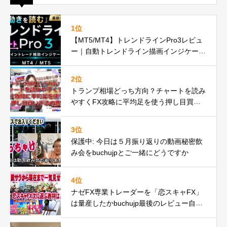
1位
【MT5/MT4】トレンドラインPro3レビュ
ー｜自動トレンドライン描画インジケータ
ーが遂に正式リリースbuchujp速報
2位
トランプ相場どっち方向？チャートを読み
やすくFX攻略に平均足を使う押し目買い
手法の巻
3位
保護中: 今日は５月振り返りの動画秘密飲
み会をbuchujpとご一緒にどうですか
4位
ナゼFX専業トレーダーを「恋スキャFX」
は量産したかbuchujp最後のレビュー自分
の環境一気見せ！