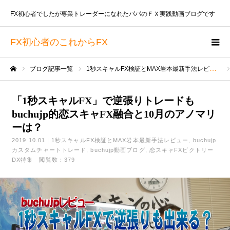
FX初心者でしたが専業トレーダーになれたパパのＦＸ実践動画ブログです
FX初心者のこれからFX
ブログ記事一覧
1秒スキャルFX検証とMAX岩本最新手法レビュー
ホーム
「1秒スキャルFX」で逆張りトレードも
buchujp的恋スキャFX融合と10月のアノマリ
ーは？
2019.10.01
1秒スキャルFX検証とMAX岩本最新手法レビュー
buchujp
カスタムチャートトレード
buchujp動画ブログ
恋スキャFXビクトリー
DX特集
閲覧数：379