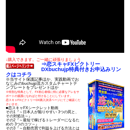
↓購入できます。ご一緒に頑張りましょう
⇒恋スキャFXビクトリー
DXbuchujp特典付きお申込みリン
クはコチラ
※当サイト保護記事ほか、実践動画でお
なじみのbuchujp流カスタムチャートテ
ンプレートをプレゼントほか
※特別な特典として、FX初心者様に特に必要なアレをサ
ポートの援護になればと付けることにしています。
恋スキャFXビクトリーDX購入決済ページにてご確認くだ
さいませ。
■恋スキャFXシークレット動画
その1『～日本人が陥りやすい 3つの罠と、
その対処法～』
その2『～最短で稼げるトレーダーになるた
めの 3つのコツ～』
その3『～自動売買で利益を上げる方法とは