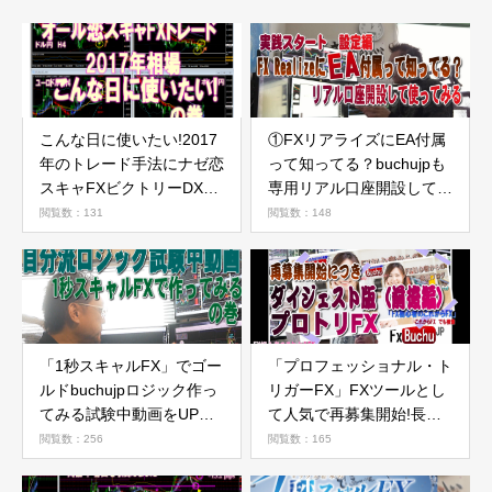
こんな日に使いたい!2017
①FXリアライズにEA付属
年のトレード手法にナゼ恋
って知ってる？buchujpも
スキャFXビクトリーDXが
専用リアル口座開設して使
推奨なのかの巻（実践トレ
ってみた（設定動画編）
閲覧数：131
閲覧数：148
ード動画）
「1秒スキャルFX」でゴー
「プロフェッショナル・ト
ルドbuchujpロジック作っ
リガーFX」FXツールとし
てみる試験中動画をUPし
て人気で再募集開始!長編
てみた
レビューをダイジェスト版
閲覧数：256
閲覧数：165
に