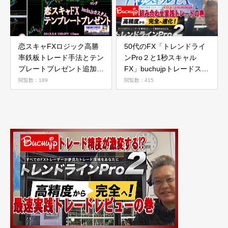
恋スキャFXロジック高勝
50代のFX「トレンドライ
率鉄板トレード手法とテン
ンPro２と1秒スキャル
プレートプレゼント追加の
FX」buchujpトレードスタ
件
イルの場合の巻
閲覧数：189
閲覧数：415