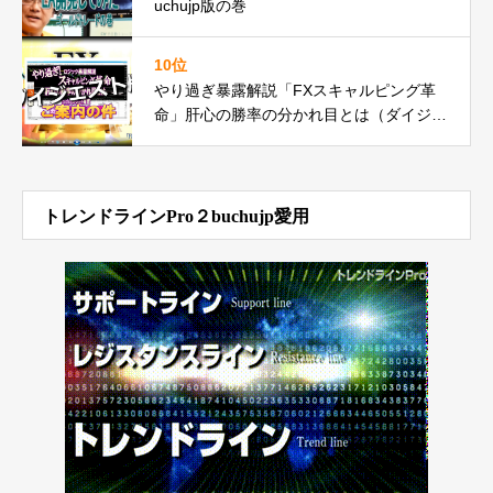
uchujp版の巻
10位
やり過ぎ暴露解説「FXスキャルピング革
命」肝心の勝率の分かれ目とは（ダイジェ
スト版）をアップ
トレンドラインPro２buchujp愛用