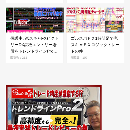
状を選びたい
保護中: 恋スキャFXビクト
ゴルスパＦＸ1時間足で恋
リーDX鉄板エントリー場
スキャＦＸロジックトレー
所をトレンドラインProで
ドの件
素直に実践する、根性の曲
閲覧数：212
閲覧数：157
がった専業トレーダー
buchujpです（笑）