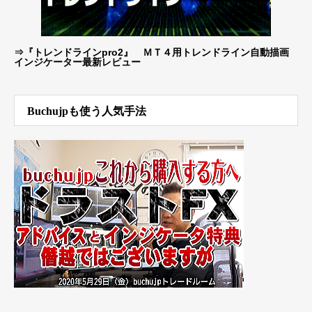
⇒
『トレンドラインpro2』 ＭＴ４用トレンドライン自動描画
インジケーター最新レビュー
Buchujpも使う人気手法