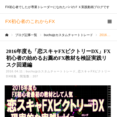
FX初心者でしたが専業トレーダーになれたパパのＦＸ実践動画ブログです
FX初心者のこれからFX
ブログ記事一覧
buchujpカスタムチャートトレード
2016年度も「恋スキャFXビクトリーDX」FX初心者の始めるお薦めFX教材を検証実践リスク回避編
ホーム
2016年度も「恋スキャFXビクトリーDX」FX
初心者の始めるお薦めFX教材を検証実践リ
スク回避編
2016.04.11
buchujpカスタムチャートトレード
恋スキャFXビクトリー
DX特集
閲覧数：207