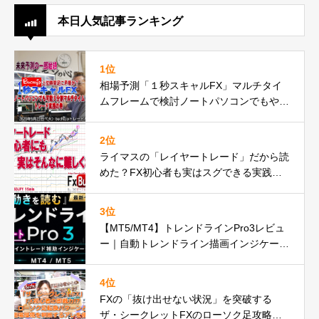
本日人気記事ランキング
1位
相場予測「１秒スキャルFX」マルチタイ
ムフレームで検討ノートパソコンでもやれ
るbuchujp仕様の件
2位
ライマスの「レイヤートレード」だから読
めた？FX初心者も実はスグできる実践動
画の巻
3位
【MT5/MT4】トレンドラインPro3レビュ
ー｜自動トレンドライン描画インジケータ
ーが遂に正式リリースbuchujp速報
4位
FXの「抜け出せない状況」を突破する
ザ・シークレットFXのローソク足攻略の