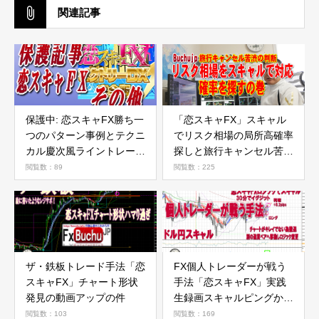
関連記事
保護中: 恋スキャFX勝ち一
「恋スキャFX」スキャル
つのパターン事例とテクニ
でリスク相場の局所高確率
カル慶次風ライントレード
探しと旅行キャンセル苦渋
など
決断の件
閲覧数：89
閲覧数：225
ザ・鉄板トレード手法「恋
FX個人トレーダーが戦う
スキャFX」チャート形状
手法「恋スキャFX」実践
発見の動画アップの件
生録画スキャルピングから
デイトレも勝てる手法と形
閲覧数：103
閲覧数：169