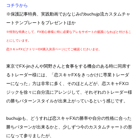
コチラから
※保護記事特典、実践動画でおなじみのbuchujp流カスタムチャ
ートテンプレートをプレゼントほか
※特別な特典として、FX初心者様に特に必要なアレをサポートの援護になればと付けるこ
とにしています。
恋スキャFXビクトリーDX購入決済ページにてご確認くださいませ。
東京でFX-jinさんや関野さんと食事をする機会のある時に同席す
るトレーダー様には、「恋スキャFXをきっかけに専業トレーダ
ーになった」方は非常に多く、そのほとんどが、恋スキャFXロ
ジックを徐々に自分流にアレンジして、それぞれのトレーダー様
の勝ちパターンスタイルが出来上がっているという感じです。
buchujpも、どうすれば恋スキャFXの勝率や自分の性格に合った
勝ちパターンが出来るかと、少しずつ今のカスタムチャートの形
になって参りましたが、