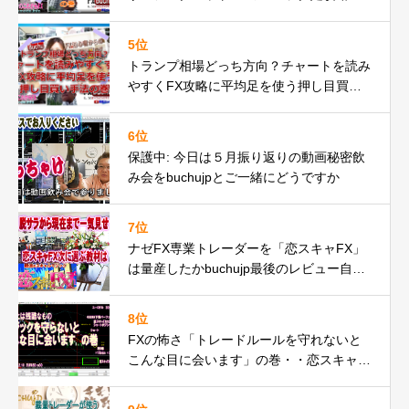
秘密とは
5位
トランプ相場どっち方向？チャートを読み
やすくFX攻略に平均足を使う押し目買い
手法の巻
6位
保護中: 今日は５月振り返りの動画秘密飲
み会をbuchujpとご一緒にどうですか
7位
ナゼFX専業トレーダーを「恋スキャFX」
は量産したかbuchujp最後のレビュー自分
の環境一気見せ！
8位
FXの怖さ「トレードルールを守れないと
こんな目に会います」の巻・・恋スキャF
Xでピンチ脱出編動画