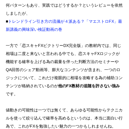
何パターンもあり、実践ではどうするか？というレビューを依然
しましたが、
■
トレンドライン引き方の流儀が４派ある？「マエストロFX」最
新講義の興味深い検証動画の巻
一方で「恋スキャFXビクトリーDX完全版」の教材内では、同じ
相場は二度と来ないと言われる中でも、恋スキャFXロジックが
機能する確率を上げる為の裁量を伴った判断方法のセミナーや
QA回答のシェア動画等、膨大なコンテンツが含まれ、一つのロ
ジックについて、これだけ複眼的に相場を攻略する為の補助コン
テンツが格納されているのが
他のFX教材の追随を許さない強み
です。
値動きの可能性は一つでは無くて、あらゆる可能性からテクニカ
ルを使って絞り込んで確率を高めるというのは、本当に面白い行
為で、これがFXを勉強したい魅力の一つかもしれませんね。