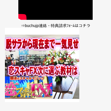
⇒buchujp連絡・特典請求ﾌｫｰﾑはコチラ