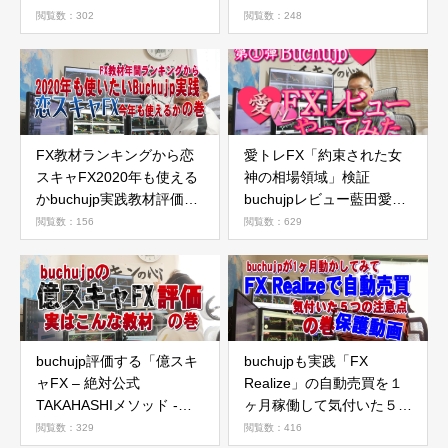
弾の巻
動画の巻
閲覧数：302
閲覧数：248
FX教材ランキングから恋
愛トレFX「約束された女
スキャFX2020年も使える
神の相場領域」検証
かbuchujp実践教材評価レ
buchujpレビュー藍田愛ち
ビューの巻
ゃんのFX教材とは
閲覧数：156
閲覧数：629
buchujp評価する「億スキ
buchujpも実践「FX
ャFX – 絶対公式
Realize」の自動売買を１
TAKAHASHIメソッド -」
ヶ月稼働して気付いた５つ
作った方とは
の注意点を動画にまとめた
閲覧数：329
閲覧数：416