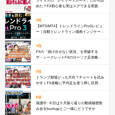
ライマスの「レイヤートレード」だから読
めた？FX初心者も実はスグできる実践動
画の巻
3位
【MT5/MT4】トレンドラインPro3レビュ
ー｜自動トレンドライン描画インジケータ
ーが遂に正式リリースbuchujp速報
4位
FXの「抜け出せない状況」を突破する
ザ・シークレットFXのローソク足攻略の
秘密とは
5位
トランプ相場どっち方向？チャートを読み
やすくFX攻略に平均足を使う押し目買い
手法の巻
6位
保護中: 今日は５月振り返りの動画秘密飲
み会をbuchujpとご一緒にどうですか