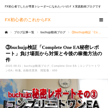
FX初心者でしたが専業トレーダーになれたパパのＦＸ実践動画ブログです
FX初心者のこれからFX
ブログ記事一覧
buchujp動画ブログ
③buchujp検証「Complete One EA秘密レポート」負け場面から対策と今後の稼働方法の件
ホーム
③buchujp検証「Complete One EA秘密レポ
ート」負け場面から対策と今後の稼働方法の
件
2020.08.01
buchujp動画ブログ
Complete One EA（コンプリートワ
ンEA）特集
自動売買系
閲覧数：650