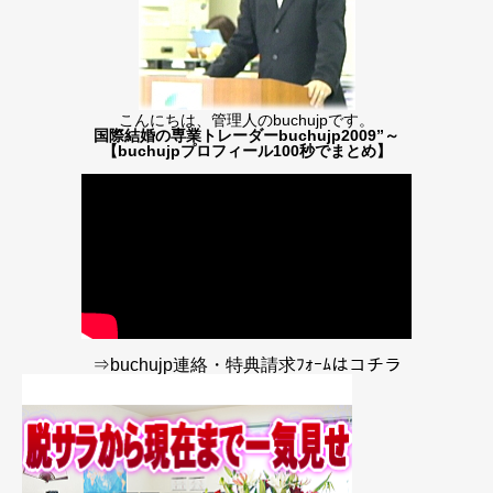
こんにちは、管理人のbuchujpです。
国際結婚の専業トレーダーbuchujp2009”～
【buchujpプロフィール100秒でまとめ】
⇒buchujp連絡・特典請求ﾌｫｰﾑはコチラ