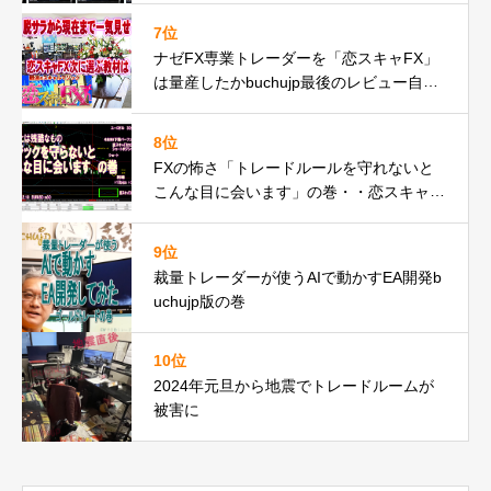
7位
ナゼFX専業トレーダーを「恋スキャFX」
は量産したかbuchujp最後のレビュー自分
の環境一気見せ！
8位
FXの怖さ「トレードルールを守れないと
こんな目に会います」の巻・・恋スキャF
Xでピンチ脱出編動画
9位
裁量トレーダーが使うAIで動かすEA開発b
uchujp版の巻
10位
2024年元旦から地震でトレードルームが
被害に