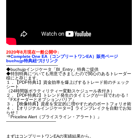
2020年8月現在一般公開中↓
⇒
Complete One EA（コンプリートワンEA）販売ページ
buchujp特典紐づけリンク
————————————
◆buchujpインジケータ「BI_Entry」特典ご提供
◆特別特典についても用意できましたので関心のあるトレーダー
様にと存じます。
１．【PDF特典1】資金効率を爆上げするトレード前のチェック
シート
（24時間版ボラティリティー変動スケジュール表付き）
２．【PDF特典2】トレンド発生のタイミングが一目でわかる！
『FXオーダーとオプションバリア』
３．【映像特典】資産を安定的に増やすためのポートフォリオ術
４．【オリジナルインジケーター】ラインブレイクを自動でお知
らせ！
『Priceline Alert（プライスライン・アラート）』
———————————–
まずはコンプリートワンEAの実績結果から。