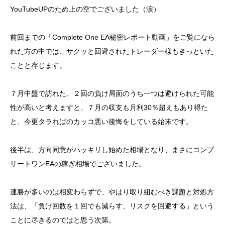
YouTubeUPのため上の空でございました（涙）
前回までの「Complete One EA秘密レポート動画」をご覧になら
れた方の中では、サクッと回避されたトレーダー様もきっといた
ことと存じます。
７月中盤で訪れた、２回の負け局面のうち一つは避けられた可能
性が高いと考えますと、７月の収支も月利30％超えもあり得た
と、今更タラればのカッコ悪い後悔をしている始末です。
後半は、方向同意がハッキリし始めた相場となり、まさにコンプ
リートワンEAの稼ぎ相場でございました。
連勝が多いのは相変わらずで、やはり取り組むべき課題と対処方
法は、「負け回数を１回でも減らす、リスクを回避する」という
ことに尽きるのではと思う次第。