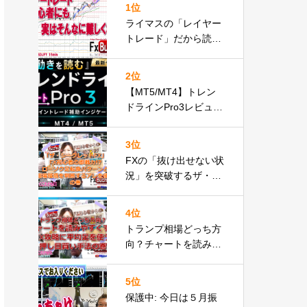
1位
ライマスの「レイヤー
トレード」だから読め
た？FX初心者も実はス
グできる実践動画の巻
2位
【MT5/MT4】トレン
ドラインPro3レビュー
｜自動トレンドライン
描画インジケーターが
3位
遂に正式リリースbuch
FXの「抜け出せない状
ujp速報
況」を突破するザ・シ
ークレットFXのローソ
ク足攻略の秘密とは
4位
トランプ相場どっち方
向？チャートを読みや
すくFX攻略に平均足を
使う押し目買い手法の
5位
巻
保護中: 今日は５月振