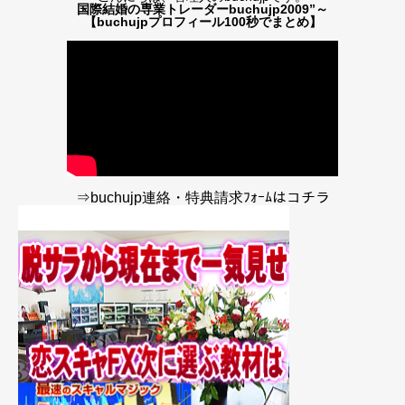
国際結婚の専業トレーダーbuchujp2009”～
【buchujpプロフィール100秒でまとめ】
⇒buchujp連絡・特典請求ﾌｫｰﾑはコチラ