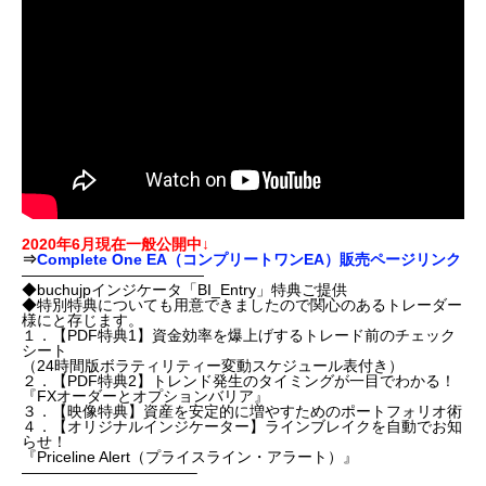
2020年6月現在一般公開中↓
⇒
Complete One EA（コンプリートワンEA）販売ページリンク
————————————
◆buchujpインジケータ「BI_Entry」特典ご提供
◆特別特典についても用意できましたので関心のあるトレーダー
様にと存じます。
１．【PDF特典1】資金効率を爆上げするトレード前のチェック
シート
（24時間版ボラティリティー変動スケジュール表付き）
２．【PDF特典2】トレンド発生のタイミングが一目でわかる！
『FXオーダーとオプションバリア』
３．【映像特典】資産を安定的に増やすためのポートフォリオ術
４．【オリジナルインジケーター】ラインブレイクを自動でお知
らせ！
『Priceline Alert（プライスライン・アラート）』
———————————–