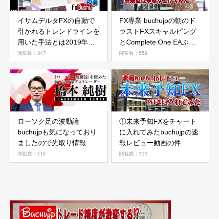
イサムデルタFXの自動で
FX専業 buchujpの朝のド
引かれるトレンドラインを
ラストFXスキャルピング
用いた手法とは2019年版
とComplete One EAぶっ
buchujp流レビューの件
ちゃけるの巻
閲覧数：347
閲覧数：559
ローソク足の波動論
①未来予知FXをチャート
buchujpも気になっており
に入れてみたbuchujpの速
ましたので先取り情報
報レビュー動画の件
閲覧数：116
閲覧数：313