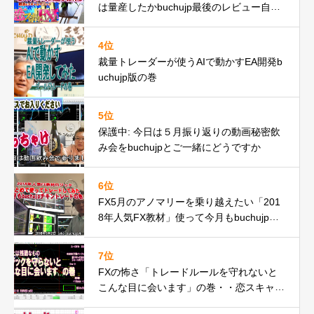
は量産したかbuchujp最後のレビュー自分
の環境一気見せ！
4位
裁量トレーダーが使うAIで動かすEA開発b
uchujp版の巻
5位
保護中: 今日は５月振り返りの動画秘密飲
み会をbuchujpとご一緒にどうですか
6位
FX5月のアノマリーを乗り越えたい「201
8年人気FX教材」使って今月もbuchujpチ
キントレードやってみたの巻
7位
FXの怖さ「トレードルールを守れないと
こんな目に会います」の巻・・恋スキャF
Xでピンチ脱出編動画