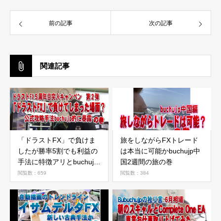
前の記事
次の記事
関連記事
「ドラストFX」で負けま
旅をしながらFXトレード
したが勝率5割でも利益の
は本当に可能かbuchujp中
手法に特徴アリとbuchujp
国2週間の旅の巻
的評価の巻
閲覧数：659
閲覧数：384