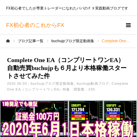
FX初心者でしたが専業トレーダーになれたパパのＦＸ実践動画ブログです
FX初心者のこれからFX
ブログ記事一覧
buchujpブログ限定動画集
Complete One EA（コンプリートワンEA）自動売買buchujpも６月より本格稼働スタートさせてみた件
ホーム
Complete One EA（コンプリートワンEA）
自動売買buchujpも６月より本格稼働スター
トさせてみた件
2020.06.03
buchujpブログ限定動画集
buchujp動画ブログ
Complete
One EA（コンプリートワンEA）特集
閲覧数：265