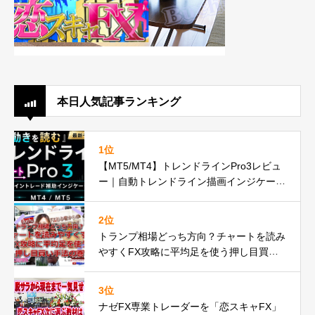
本日人気記事ランキング
1位
【MT5/MT4】トレンドラインPro3レビュ
ー｜自動トレンドライン描画インジケータ
ーが遂に正式リリースbuchujp速報
2位
トランプ相場どっち方向？チャートを読み
やすくFX攻略に平均足を使う押し目買い
手法の巻
3位
ナゼFX専業トレーダーを「恋スキャFX」