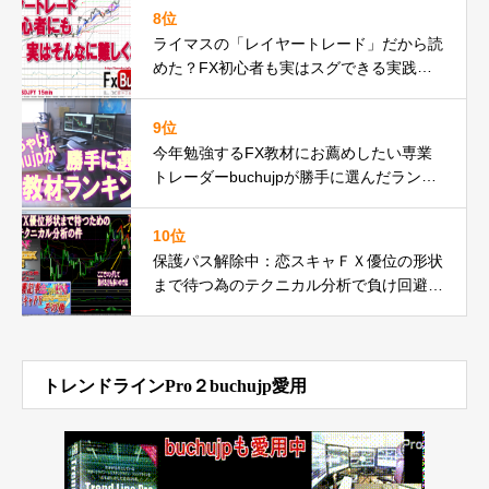
8位
ライマスの「レイヤートレード」だから読
めた？FX初心者も実はスグできる実践動
画の巻
9位
今年勉強するFX教材にお薦めしたい専業
トレーダーbuchujpが勝手に選んだランキ
ング
10位
保護パス解除中：恋スキャＦＸ優位の形状
まで待つ為のテクニカル分析で負け回避で
勝ち動画の件
トレンドラインPro２buchujp愛用