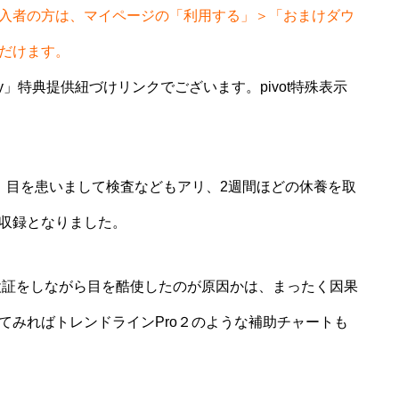
入者の方は、マイページの「利用する」＞「おまけダウ
だけます。
ntry」特典提供紐づけリンクでございます。pivot特殊表示
通り、目を患いまして検査などもアリ、2週間ほどの休養を取
収録となりました。
ト検証をしながら目を酷使したのが原因かは、まったく因果
てみればトレンドラインPro２のような補助チャートも