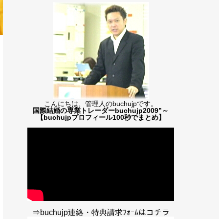
こんにちは、管理人のbuchujpです。
国際結婚の専業トレーダーbuchujp2009”～
【buchujpプロフィール100秒でまとめ】
⇒buchujp連絡・特典請求ﾌｫｰﾑはコチラ