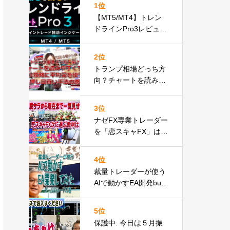
1位
【MT5/MT4】トレン
ドラインPro3レビュー
｜自動トレンドライン
描画インジケーターが
2位
遂に正式リリースbuch
トランプ相場どっち方
ujp速報
向？チャートを読みや
すくFX攻略に平均足を
使う押し目買い手法の
3位
巻
ナゼFX専業トレーダー
を「恋スキャFX」は量
産したかbuchujp最後
のレビュー自分の環境
4位
一気見せ！
裁量トレーダーが使う
AIで動かすEA開発buc
hujp版の巻
5位
保護中: 今日は５月振