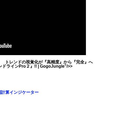
トレンドの視覚化が『高精度』から『完全』へ
ンPro２』!! | GogoJungle”/>>
強弱計算インジケーター