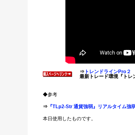
⇒
トレンドラインPro２
最新トレード環境『トレンドライ
◆参考
⇒
『TLp2-Str 通貨強弱』リアルタイム
本日使用したものです。