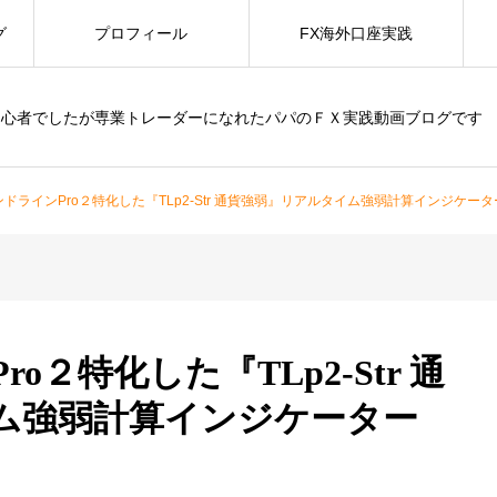
グ
プロフィール
FX海外口座実践
初心者でしたが専業トレーダーになれたパパのＦＸ実践動画ブログです
ドラインPro２特化した『TLp2-Str 通貨強弱』リアルタイム強弱計算インジケー
２特化した『TLp2-Str 通
ム強弱計算インジケーター