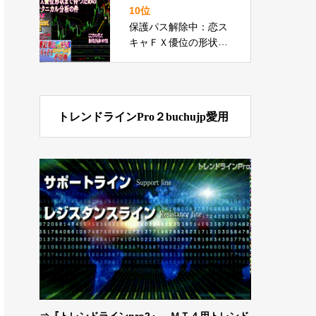
に選んだランキング
10位
保護パス解除中：恋ス
キャＦＸ優位の形状ま
で待つ為のテクニカル
分析で負け回避で勝ち
動画の件
トレンドラインPro２buchujp愛用
⇒
『トレンドラインpro2』 ＭＴ４用トレンド