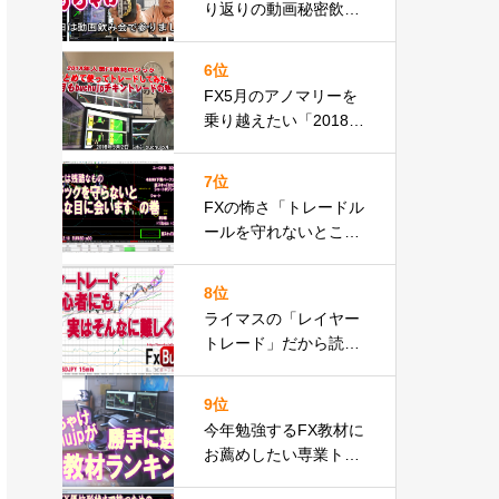
り返りの動画秘密飲み
会をbuchujpとご一緒
にどうですか
6位
FX5月のアノマリーを
乗り越えたい「2018年
人気FX教材」使って今
月もbuchujpチキント
7位
レードやってみたの巻
FXの怖さ「トレードル
ールを守れないとこん
な目に会います」の
巻・・恋スキャFXでピ
8位
ンチ脱出編動画
ライマスの「レイヤー
トレード」だから読め
た？FX初心者も実はス
グできる実践動画の巻
9位
今年勉強するFX教材に
お薦めしたい専業トレ
ーダーbuchujpが勝手