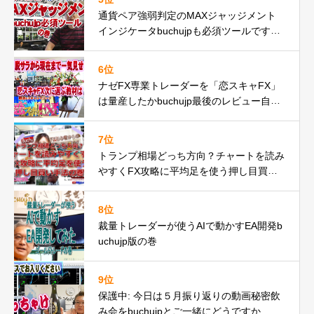
通貨ペア強弱判定のMAXジャッジメント
インジケータbuchujpも必須ツールですの
巻
6位
ナゼFX専業トレーダーを「恋スキャFX」
は量産したかbuchujp最後のレビュー自分
の環境一気見せ！
7位
トランプ相場どっち方向？チャートを読み
やすくFX攻略に平均足を使う押し目買い
手法の巻
8位
裁量トレーダーが使うAIで動かすEA開発b
uchujp版の巻
9位
保護中: 今日は５月振り返りの動画秘密飲
み会をbuchujpとご一緒にどうですか