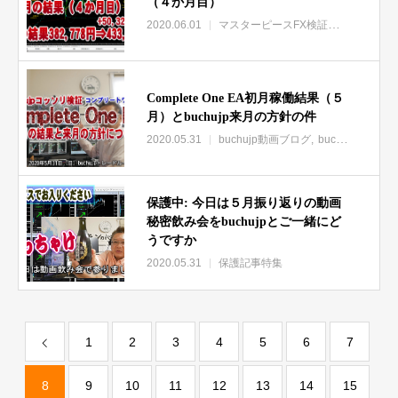
（４か月目）
2020.06.01
マスターピースFX検証実践レビューbuchujp動画
Complete One EA初月稼働結果（５
月）とbuchujp来月の方針の件
2020.05.31
buchujp動画ブログ
buchujpブログ限定動画集
保護中: 今日は５月振り返りの動画
秘密飲み会をbuchujpとご一緒にど
うですか
2020.05.31
保護記事特集
1
2
3
4
5
6
7
8
9
10
11
12
13
14
15