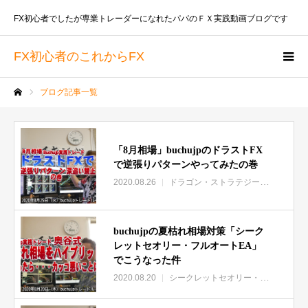
FX初心者でしたが専業トレーダーになれたパパのＦＸ実践動画ブログです
FX初心者のこれからFX
ブログ記事一覧
ホーム
「8月相場」buchujpのドラストFX
で逆張りパターンやってみたの巻
2020.08.26
ドラゴン・ストラテジーFX
buchujpの夏枯れ相場対策「シーク
レットセオリー・フルオートEA」
でこうなった件
2020.08.20
シークレットセオリー・フルオートEAレビュー特集