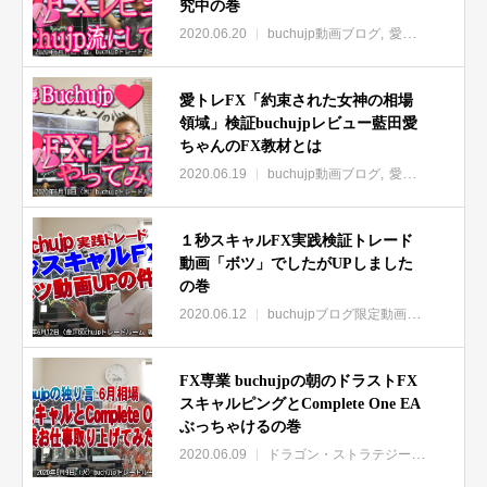
究中の巻
2020.06.20
buchujp動画ブログ
愛トレFX「約束された女神の相場領域」buchujpレビュー
愛トレFX「約束された女神の相場
領域」検証buchujpレビュー藍田愛
ちゃんのFX教材とは
2020.06.19
buchujp動画ブログ
愛トレFX「約束された女神の相場領域」buchujpレビュー
１秒スキャルFX実践検証トレード
動画「ボツ」でしたがUPしました
の巻
2020.06.12
buchujpブログ限定動画集
FX専業 buchujpの朝のドラストFX
スキャルピングとComplete One EA
ぶっちゃけるの巻
2020.06.09
ドラゴン・ストラテジーFX
buchu