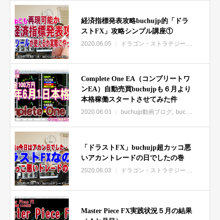
経済指標発表攻略buchujp的「ドラ
ストFX」攻略シンプル講座①
2020.06.05
ドラゴン・ストラテジーFX
buchu
Complete One EA（コンプリートワ
ンEA）自動売買buchujpも６月より
本格稼働スタートさせてみた件
2020.06.03
buchujp動画ブログ
buchujpブログ限定動画集
「ドラストFX」buchujp超カッコ悪
いアカントレードの日でしたの巻
2020.06.03
ドラゴン・ストラテジーFX
buchu
Master Piece FX実践状況５月の結果