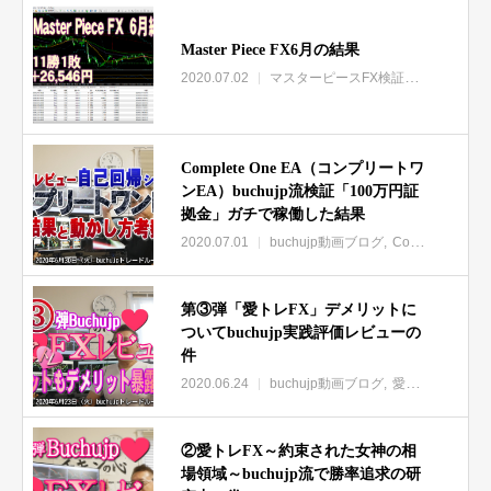
Master Piece FX6月の結果
2020.07.02
マスターピースFX検証実践レビューbuchujp動画
Complete One EA（コンプリートワ
ンEA）buchujp流検証「100万円証
拠金」ガチで稼働した結果
2020.07.01
buchujp動画ブログ
Complete One EA（コンプリートワンEA）特集
第③弾「愛トレFX」デメリットに
ついてbuchujp実践評価レビューの
件
2020.06.24
buchujp動画ブログ
愛トレFX「約束された女神の相場領域」buchujpレビュー
②愛トレFX～約束された女神の相
場領域～buchujp流で勝率追求の研