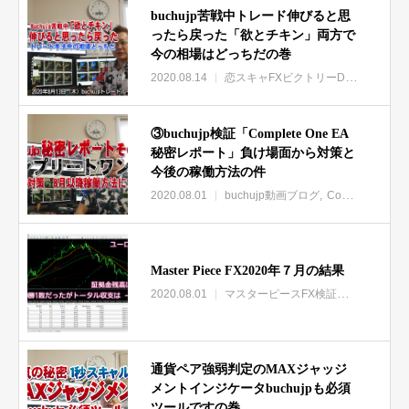
buchujp苦戦中トレード伸びると思
ったら戻った「欲とチキン」両方で
今の相場はどっちだの巻
2020.08.14
恋スキャFXビクトリーDX特集
③buchujp検証「Complete One EA
秘密レポート」負け場面から対策と
今後の稼働方法の件
2020.08.01
buchujp動画ブログ
Complete One EA（コンプリートワンEA）特集
Master Piece FX2020年７月の結果
2020.08.01
マスターピースFX検証実践レビューbuchujp動画
通貨ペア強弱判定のMAXジャッジ
メントインジケータbuchujpも必須
ツールですの巻