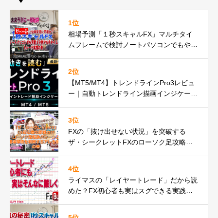
1位
相場予測「１秒スキャルFX」マルチタイ
ムフレームで検討ノートパソコンでもやれ
るbuchujp仕様の件
2位
【MT5/MT4】トレンドラインPro3レビュ
ー｜自動トレンドライン描画インジケータ
ーが遂に正式リリースbuchujp速報
3位
FXの「抜け出せない状況」を突破する
ザ・シークレットFXのローソク足攻略の
秘密とは
4位
ライマスの「レイヤートレード」だから読
めた？FX初心者も実はスグできる実践動
画の巻
5位