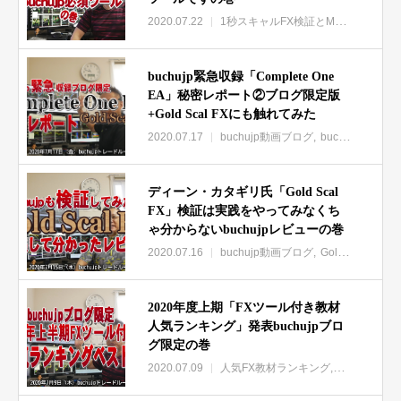
2020.07.22
1秒スキャルFX検証とMAX岩本最新手法レビュー
buchujp緊急収録「Complete One
EA」秘密レポート②ブログ限定版
+Gold Scal FXにも触れてみた
2020.07.17
buchujp動画ブログ
buchujpブログ限定動画集
ディーン・カタギリ氏「Gold Scal
FX」検証は実践をやってみなくち
ゃ分からないbuchujpレビューの巻
2020.07.16
buchujp動画ブログ
Gold Scal FX検証レビュー
2020年度上期「FXツール付き教材
人気ランキング」発表buchujpブロ
グ限定の巻
2020.07.09
人気FX教材ランキング
buchujp動